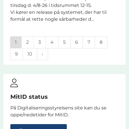
tirsdag d. 4/8-26 i tidsrummet 12-15.
Vi kører en release på systemet, der har til
formål at rette nogle sårbarheder d...
1
2
3
4
5
6
7
8
9
10
MitID status
På Digitaliseringsstyrelsens site kan du se
oppe/nedetider for MitID.