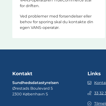
VANS-operatøren TrueCommerce står
for driften.
Ved problemer med forsendelser eller
behov for sporing skal du kontakte din
egen VANS-operatør.
Kontakt
Links
Sundhedsdatastyrelsen
Konta
Ørestads Boulevard 5
33 32 
2300 København S
Tilmel