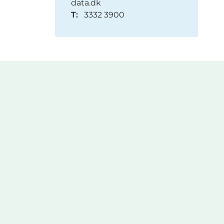
data.dk
T:
3332 3900