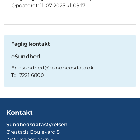
Opdateret: 11-07-2025 kl. 09:17
Faglig kontakt
eSundhed
E:
esundhed@sundhedsdata​.dk
T:
7221 6800
Kontakt
Sundhedsdatastyrelsen
Ørestads Boulevard 5
2300 København S