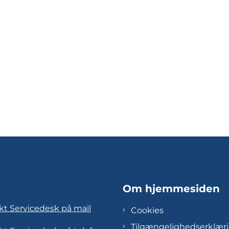
Om hjemmesiden
kt Servicedesk på mail
Cookies
Tilgængelighedserklær