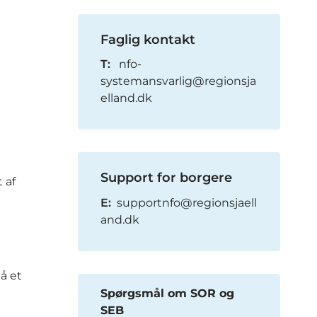
Faglig kontakt
T:
nfo-
systemansvarlig@regionsja
elland.dk
Support for borgere
 af
E:
supportnfo@regionsjaell
and.dk
å et
Spørgsmål om SOR og
SEB