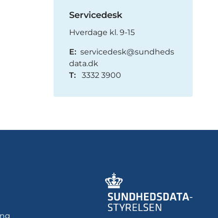
Servicedesk
Hverdage kl. 9-15
E:
servicedesk@sundheds
data.dk
T:
3332 3900
ing