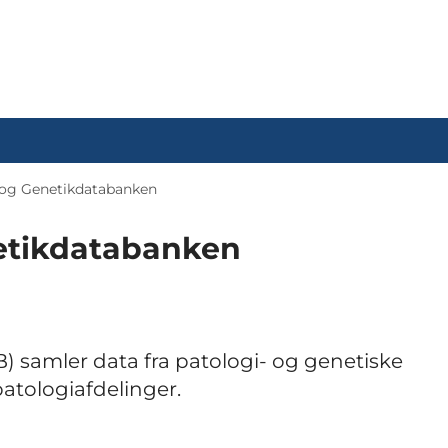
 og Genetikdatabanken
etikdatabanken
 samler data fra patologi- og genetiske
patologiafdelinger.