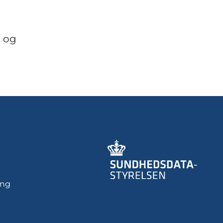
s og
ing