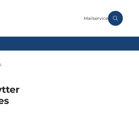
Mailservice
I-
tter
es