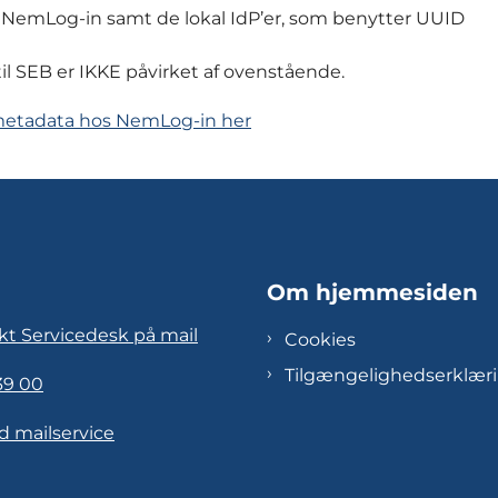
NemLog-in samt de lokal IdP’er, som benytter UUID
il SEB er IKKE påvirket af ovenstående.
f metadata hos NemLog-in her
Om hjemmesiden
kt Servicedesk på mail
Cookies
Tilgængelighedserklær
39 00
d mailservice