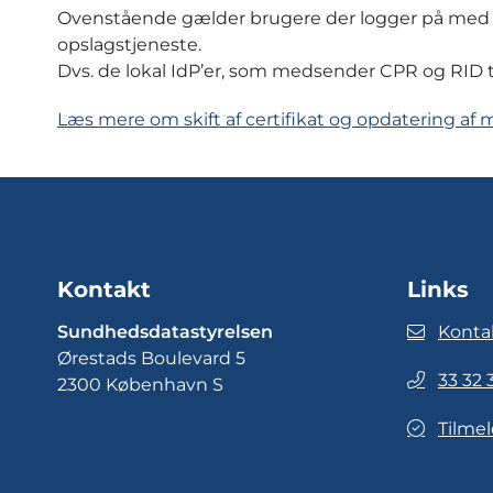
Ovenstående gælder brugere der logger på med 
opslagstjeneste.
Dvs. de lokal IdP’er, som medsender CPR og RID t
Læs mere om skift af certifikat og opdatering a
Kontakt
Links
Sundhedsdatastyrelsen
Konta
Ørestads Boulevard 5
33 32 
2300 København S
Tilmel