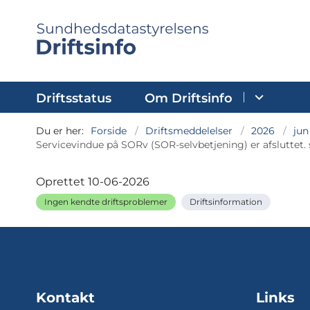
Driftsstatus
Om Driftsinfo
Du er her:
Forside
Driftsmeddelelser
2026
jun
Servicevindue på SORv (SOR-selvbetjening) er afsluttet. 
Oprettet
10-06-2026
Ingen kendte driftsproblemer
Driftsinformation
Kontakt
Links