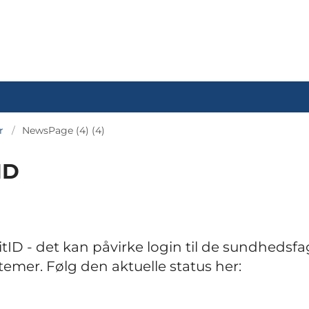
r
NewsPage (4) (4)
ID
itID - det kan påvirke login til de sundhedsfa
mer. Følg den aktuelle status her: