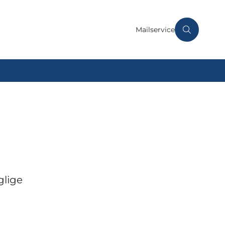
Mailservice
glige